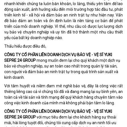
nhanh khiến chúng ta luôn băn khoăn, lo lắng, thiếu yên tâm để lao
động sản xuất, ảnh hưởng xấu đến môi trường hợp tác đầu tư, phát
triển kinh tế - xã hội và đảm bảo an ninh trật tự như hiện nay. Vấn
đề bảo đảm an toàn và ổn định luôn là nền tảng cơ bản để phát
triển của mỗi doanh nghiệp. Vì thế, nhu cầu có được lực lượng dịch
vụ bảo vệ chuyên nghiệp và uy tín đã trở thành một nhu cầu thiết
yếu của bất kỳ doanh nghiệp nào.
Thấu hiểu được điều đó,
CÔNG TY CỔ PHẦN LIÊN DOANH DỊCH VỤ BẢO VỆ - VỆ SĨ YUKI
SEPRE 24 GROUP
mong muốn đem lại cho quý khách một dịch vụ
bảo vệ chuyên nghiệp, sự an toàn cao nhất trong quản lý tài sản,
con người và đảm bảo an ninh trật tự trong quá trình sản xuất và
kinh doanh.
Với tâm huyết và niềm đam mê nghề bảo vệ, đây là công việc rất
thiêng liêng cao cả vì chúng tôi đã và đang mang lại sự bình yên, an
toàn cả về tài sản và tính mạng để quý khách hàng chuyên tâm vào
công việc kinh doanh của mình mà không phải bận tâm lo lắng.
CÔNG TY CỔ PHẦN LIÊN DOANH DỊCH VỤ BẢO VỆ - VỆ SĨ YUKI
SEPRE 24 GROUP
với mục tiêu đem lại cho khách hàng sự thoải
mái, hài lòng tuyệt đối, chúng tôi cung cấp dịch vụ an ninh tối ưu