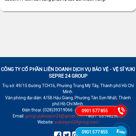
CÔNG TY CỔ PHẦN LIÊN DOANH DỊCH VỤ BẢO VỆ - VỆ SĨ
YUKI
SEPRE 24 GROUP
Trụ sở: 49/15 Đường TCH16, Phường Trung Mỹ Tây, Thành phố Hồ Chí
Minh.
Văn phòng đại diện: 4/5B Hậu Giang, Phường Tân Sơn Nhất, Thành
phố Hồ Chí Minh.
Điện thoại: (028)39319066 - Fax: (028)39319065
0901 577 855
Email:
group.yukisepre24@gmail.com
- MST: 0314623647
Website:
yukisepre24group.com
0901 577 855