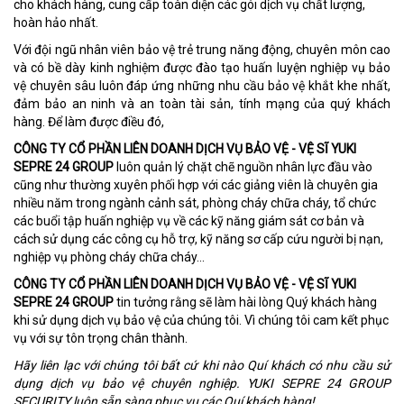
cho khách hàng, cung cấp toàn diện các gói dịch vụ chất lượng,
hoàn hảo nhất.
Với đội ngũ nhân viên bảo vệ trẻ trung năng động, chuyên môn cao
và có bề dày kinh nghiệm được đào tạo huấn luyện nghiệp vụ bảo
vệ chuyên sâu luôn đáp ứng những nhu cầu bảo vệ khắt khe nhất,
đảm bảo an ninh và an toàn tài sản, tính mạng của quý khách
hàng. Để làm được điều đó,
CÔNG TY CỔ PHẦN LIÊN DOANH DỊCH VỤ BẢO VỆ - VỆ SĨ YUKI
SEPRE 24 GROUP
luôn quản lý chặt chẽ nguồn nhân lực đầu vào
cũng như thường xuyên phối hợp với các giảng viên là chuyên gia
nhiều năm trong ngành cảnh sát, phòng cháy chữa cháy, tổ chức
các buổi tập huấn nghiệp vụ về các kỹ năng giám sát cơ bản và
cách sử dụng các công cụ hỗ trợ, kỹ năng sơ cấp cứu người bị nạn,
nghiệp vụ phòng cháy chữa cháy…
CÔNG TY CỔ PHẦN LIÊN DOANH DỊCH VỤ BẢO VỆ - VỆ SĨ YUKI
SEPRE 24 GROUP
tin tưởng rằng sẽ làm hài lòng Quý khách hàng
khi sử dụng dịch vụ bảo vệ của chúng tôi. Vì chúng tôi cam kết phục
vụ với sự tôn trọng chân thành.
Hãy liên lạc với chúng tôi bất cứ khi nào Quí khách có nhu cầu sử
dụng dịch vụ bảo vệ chuyên nghiệp.
YUKI SEPRE 24 GROUP
SECURITY
luôn sẵn sàng phục vụ các Quí khách hàng!