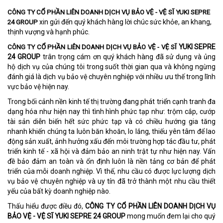
CÔNG TY CỔ PHẦN LIÊN DOANH DỊCH VỤ BẢO VỆ - VỆ SĨ YUKI SEPRE
xin gửi đến quý khách hàng lời chúc sức khỏe, an khang,
24 GROUP
thịnh vượng và hạnh phúc.
YUKI SEPRE
CÔNG TY CỔ PHẦN LIÊN DOANH DỊCH VỤ BẢO VỆ - VỆ SĨ
24 GROUP
trân trọng cám ơn quý khách hàng đã sử dụng và ủng
hộ dịch vụ của chúng tôi trong suốt thời gian qua và không ngừng
đánh giá là dịch vụ bảo vệ chuyên nghiệp với nhiều ưu thế trong lĩnh
vực bảo vệ hiện nay.
Trong bối cảnh nền kinh tế thị trường đang phát triển cạnh tranh đa
dạng hóa như hiện nay thì tình hình phức tạp như: trộm cắp, cướp
tài sản diễn biến hết sức phức tạp và có chiều hướng gia tăng
nhanh khiến chúng ta luôn băn khoăn, lo lắng, thiếu yên tâm để lao
động sản xuất, ảnh hưởng xấu đến môi trường hợp tác đầu tư, phát
triển kinh tế - xã hội và đảm bảo an ninh trật tự như hiện nay. Vấn
đề bảo đảm an toàn và ổn định luôn là nền tảng cơ bản để phát
triển của mỗi doanh nghiệp. Vì thế, nhu cầu có được lực lượng dịch
vụ bảo vệ chuyên nghiệp và uy tín đã trở thành một nhu cầu thiết
yếu của bất kỳ doanh nghiệp nào.
Thấu hiểu được điều đó,
CÔNG TY CỔ PHẦN LIÊN DOANH DỊCH VỤ
BẢO VỆ - VỆ SĨ YUKI SEPRE 24 GROUP
mong muốn đem lại cho quý