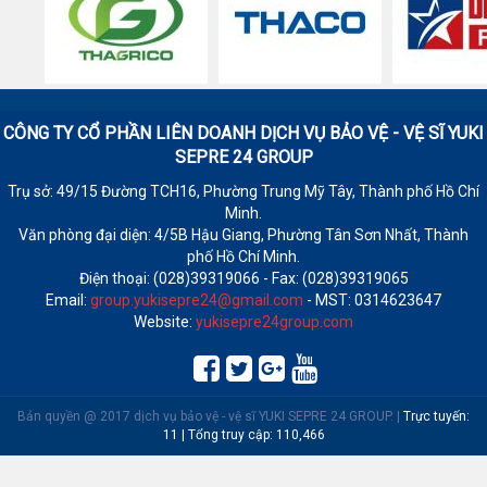
CÔNG TY CỔ PHẦN LIÊN DOANH DỊCH VỤ BẢO VỆ - VỆ SĨ
YUKI
SEPRE 24 GROUP
Trụ sở: 49/15 Đường TCH16, Phường Trung Mỹ Tây, Thành phố Hồ Chí
Minh.
Văn phòng đại diện: 4/5B Hậu Giang, Phường Tân Sơn Nhất, Thành
phố Hồ Chí Minh.
Điện thoại: (028)39319066 - Fax: (028)39319065
Email:
group.yukisepre24@gmail.com
- MST: 0314623647
Website:
yukisepre24group.com
Bản quyền @ 2017 dịch vụ bảo vệ - vệ sĩ YUKI SEPRE 24 GROUP.
|
Trực tuyến:
11 | Tổng truy cập: 110,466