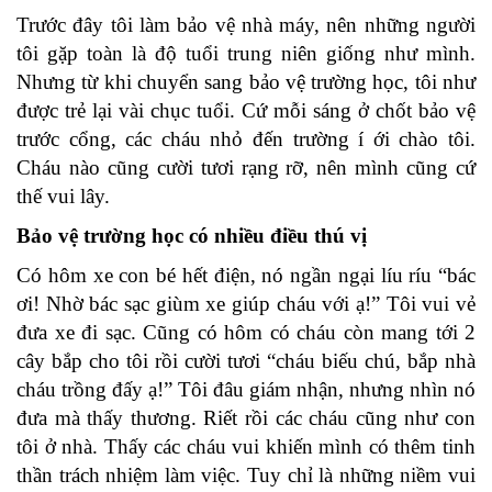
Trước đây tôi làm bảo vệ nhà máy, nên những người
tôi gặp toàn là độ tuổi trung niên giống như mình.
Nhưng từ khi chuyển sang bảo vệ trường học, tôi như
được trẻ lại vài chục tuổi. Cứ mỗi sáng ở chốt bảo vệ
trước cổng, các cháu nhỏ đến trường í ới chào tôi.
Cháu nào cũng cười tươi rạng rỡ, nên mình cũng cứ
thế vui lây.
Bảo vệ trường học có nhiều điều thú vị
Có hôm xe con bé hết điện, nó ngần ngại líu ríu “bác
ơi! Nhờ bác sạc giùm xe giúp cháu với ạ!” Tôi vui vẻ
đưa xe đi sạc. Cũng có hôm có cháu còn mang tới 2
cây bắp cho tôi rồi cười tươi “cháu biếu chú, bắp nhà
cháu trồng đấy ạ!” Tôi đâu giám nhận, nhưng nhìn nó
đưa mà thấy thương. Riết rồi các cháu cũng như con
tôi ở nhà. Thấy các cháu vui khiến mình có thêm tinh
thần trách nhiệm làm việc. Tuy chỉ là những niềm vui