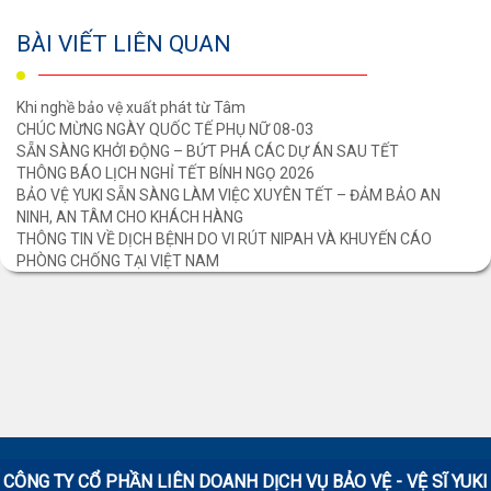
BÀI VIẾT LIÊN QUAN
Khi nghề bảo vệ xuất phát từ Tâm
CHÚC MỪNG NGÀY QUỐC TẾ PHỤ NỮ 08-03
SẴN SÀNG KHỞI ĐỘNG – BỨT PHÁ CÁC DỰ ÁN SAU TẾT
THÔNG BÁO LỊCH NGHỈ TẾT BÍNH NGỌ 2026
BẢO VỆ YUKI SẴN SÀNG LÀM VIỆC XUYÊN TẾT – ĐẢM BẢO AN
NINH, AN TÂM CHO KHÁCH HÀNG
THÔNG TIN VỀ DỊCH BỆNH DO VI RÚT NIPAH VÀ KHUYẾN CÁO
PHÒNG CHỐNG TẠI VIỆT NAM
CÔNG TY CỔ PHẦN LIÊN DOANH DỊCH VỤ BẢO VỆ - VỆ SĨ
YUKI