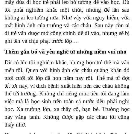
mấy đứa đi học trễ phải leo bờ tường để vào học. Dù
tôi phải nghiêm khắc một chút, nhưng để lần sau
không ai leo tường nữa. Như vậy vừa nguy hiểm, vừa
mất hình ảnh của trường và các cháu. Sau này còn ai
đi trễ vẫn được mở cổng chính để đi vào, nhưng sẽ bị
ghi tên và chịu phạt trước lớp…
Thêm gắn bó và yêu nghề từ những niềm vui nhỏ
Dù có lúc tôi nghiêm khắc, nhưng bọn trẻ thế mà vẫn
mến tôi. Quen với hình ảnh các cháu quàng khăn đỏ
tươi cười tới lớp đã hơn năm nay rồi. Thế mà từ đợt
tết tới nay, vì dịch bệnh xuất hiện nên các cháu không
thể tới trường. Không chỉ riêng mục tiêu tôi đang làm
việc mà là học sinh trên toàn cả nước đều phải nghỉ
học. Xa trường lớp, xa thầy cô, bạn bè. Trường học
nay vắng tanh. Không được gặp các chau tôi cũng
thấy nhớ.