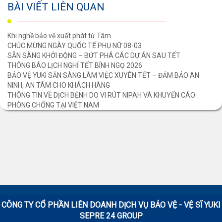
BÀI VIẾT LIÊN QUAN
Khi nghề bảo vệ xuất phát từ Tâm
CHÚC MỪNG NGÀY QUỐC TẾ PHỤ NỮ 08-03
SẴN SÀNG KHỞI ĐỘNG – BỨT PHÁ CÁC DỰ ÁN SAU TẾT
THÔNG BÁO LỊCH NGHỈ TẾT BÍNH NGỌ 2026
BẢO VỆ YUKI SẴN SÀNG LÀM VIỆC XUYÊN TẾT – ĐẢM BẢO AN
NINH, AN TÂM CHO KHÁCH HÀNG
THÔNG TIN VỀ DỊCH BỆNH DO VI RÚT NIPAH VÀ KHUYẾN CÁO
PHÒNG CHỐNG TẠI VIỆT NAM
CÔNG TY CỔ PHẦN LIÊN DOANH DỊCH VỤ BẢO VỆ - VỆ SĨ
YUKI
SEPRE 24 GROUP